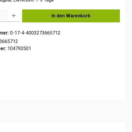
Gib den gewünschten Wert ein oder benutze die Schaltflächen um die Anzahl zu e
In den Warenkorb
mer:
0-17-4-4003273665712
3665712
er:
104793501