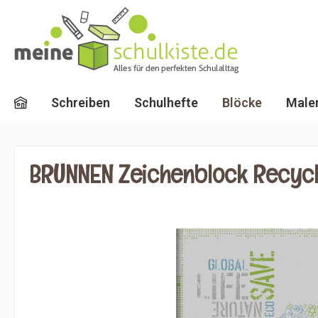
springen
Zur Hauptnavigation springen
Schreiben
Schulhefte
Blöcke
Malen
BRUNNEN Zeichenblock Recyclin
Bildergalerie überspringen