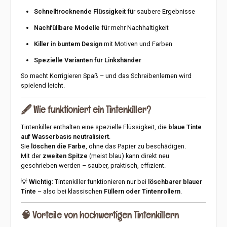
Schnelltrocknende Flüssigkeit
für saubere Ergebnisse
Nachfüllbare Modelle
für mehr Nachhaltigkeit
Killer in buntem Design
mit Motiven und Farben
Spezielle Varianten für Linkshänder
So macht Korrigieren Spaß – und das Schreibenlernen wird
spielend leicht.
🖋️
Wie funktioniert ein Tintenkiller?
Tintenkiller enthalten eine spezielle Flüssigkeit, die
blaue Tinte
auf Wasserbasis neutralisiert
.
Sie
löschen die Farbe
, ohne das Papier zu beschädigen.
Mit der
zweiten Spitze
(meist blau) kann direkt neu
geschrieben werden – sauber, praktisch, effizient.
💡
Wichtig:
Tintenkiller funktionieren nur bei
löschbarer blauer
Tinte
– also bei klassischen
Füllern oder Tintenrollern
.
🧠
Vorteile von hochwertigen Tintenkillern