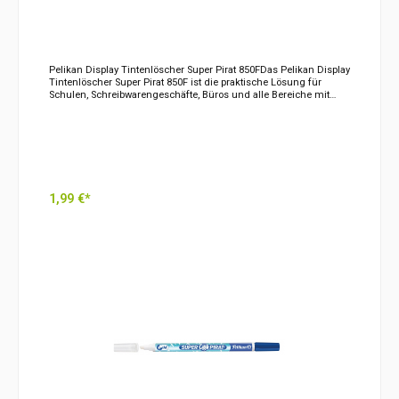
Pelikan Display Tintenlöscher Super Pirat 850FDas Pelikan Display
Tintenlöscher Super Pirat 850F ist die praktische Lösung für
Schulen, Schreibwarengeschäfte, Büros und alle Bereiche mit
hohem Bedarf an Tintenlöschern. Der bewährte Super Pirat 850F
ermöglicht das saubere Entfernen von königsblauer Tinte und
gehört seit vielen Jahren zu den beliebtesten Tintenlöschern im
Schulalltag.Die spezielle Löschspitze entfernt königsblaue Tinte
zuverlässig vom Papier und schafft Platz für Korrekturen. Auf der
gegenüberliegenden Seite befindet sich eine feine Schreibspitze
zum sauberen Überschreiben der gelöschten Stellen. So können
Fehler schnell und unkompliziert korrigiert werden.Der Super
1,99 €*
Pirat 850F überzeugt durch seine zuverlässige Funktion und
seine einfache Handhabung. Er liegt angenehm in der Hand und
eignet sich ideal für den täglichen Einsatz in Schule, Ausbildung
In den Warenkorb
und Büro.Das praktische Display sorgt für eine übersichtliche
Präsentation und eine einfache Entnahme der Tintenlöscher.
Dadurch eignet es sich besonders für den Verkauf im
Einzelhandel oder als Vorratslösung für
Bildungseinrichtungen.Produkteigenschaften im
Überblick:Pelikan Super Pirat 850FZum Löschen von königsblauer
TinteMit feiner ÜberschreibspitzeSaubere und schnelle
KorrekturenEinfache HandhabungIdeal für Schule, Büro und
AusbildungPraktisches Verkaufs- und VorratsdisplayBewährte
Pelikan QualitätZuverlässiger Tintenfluss der SchreibspitzeDas
Pelikan Display Tintenlöscher Super Pirat 850F bietet eine zuverläs