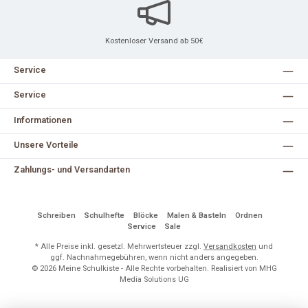
Liniert mit Doppelrand Format: DIN A4 16 Blatt (32 Seiten)
Papierstärke: 80 g/m² Hochwertiges Schreibpapier Ideal für
Deutsch, Geschichte, Religion und weitere Fächer Doppelrand für
Anmerkungen und Korrekturen Robuste Heftung Modernes Style-
Design Das Staufen Schulheft Style Lineatur 27 überzeugt durch
Kostenloser Versand ab 50€
seine hochwertige Papierqualität, seine praktische Lineatur und
seine zuverlässige Verarbeitung für den täglichen
Schulgebrauch. Hersteller: Staufen Premium GmbH Obere
Service
Hauptstraße 58 78573 Wurmlingen Deutschland
Service
Informationen
Unsere Vorteile
Zahlungs- und Versandarten
Schreiben
Schulhefte
Blöcke
Malen & Basteln
Ordnen
Service
Sale
* Alle Preise inkl. gesetzl. Mehrwertsteuer zzgl.
Versandkosten
und
ggf. Nachnahmegebühren, wenn nicht anders angegeben.
© 2026 Meine Schulkiste - Alle Rechte vorbehalten. Realisiert von MHG
Media Solutions UG