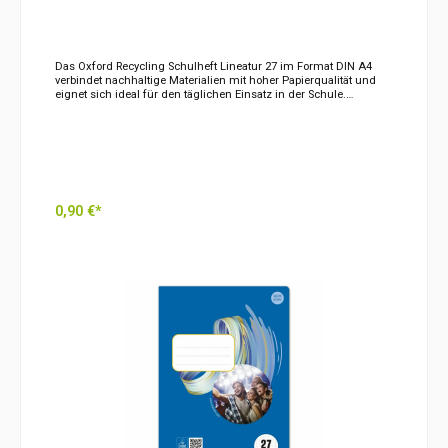
Das Oxford Recycling Schulheft Lineatur 27 im Format DIN A4
verbindet nachhaltige Materialien mit hoher Papierqualität und
eignet sich ideal für den täglichen Einsatz in der Schule.
Hergestellt aus hochwertigem Recyclingpapier, bietet es optimale
Voraussetzungen für übersichtliche Aufzeichnungen,
Hausaufgaben und schriftliche Arbeiten.Die Lineatur 27 verfügt
über eine klare Linienführung mit praktischem Doppelrand.
Dieser bietet zusätzlichen Platz für Korrekturen, Anmerkungen,
Randnotizen oder wichtige Hinweise. Dadurch bleiben Texte
übersichtlich strukturiert und lassen sich später leichter
wiederholen und bearbeiten.Mit 16 Blatt beziehungsweise 32
0,90 €*
beschreibbaren Seiten bietet das Schulheft ausreichend Platz für
Unterrichtsnotizen, Aufsätze, Diktate und Hausaufgaben. Das
großzügige DIN A4-Format sorgt für viel Schreibfläche und eine
In den Warenkorb
gute Übersicht.Das hochwertige 90 g/m² Recyclingpapier
überzeugt durch seine angenehme Schreiboberfläche und hohe
Stabilität. Es eignet sich hervorragend für Bleistifte, Füllhalter,
Tintenroller und andere Schreibgeräte und unterstützt ein
sauberes Schriftbild.Dank der stabilen Heftung und des robusten
Umschlags hält das Schulheft den täglichen Anforderungen des
Schulalltags problemlos stand. Die nachhaltige Papierherstellung
macht es zudem zu einer umweltbewussten Wahl für Schule und
Lernen.Produkteigenschaften im Überblick:Format: DIN
A4Lineatur: 27Liniert mit Doppelrand16 Blatt / 32
SeitenPapiergewicht: 90 g/m²Hochwertiges RecyclingpapierIdeal
für Unterricht, Hausaufgaben und NotizenDoppelrand für
Korrekturen und AnmerkungenAngenehmes
SchreibgefühlStabile HeftungDas Oxford Recycling Schulheft