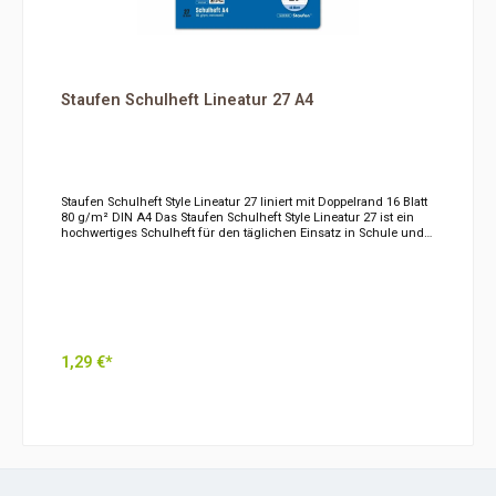
Lineatur 27 bietet eine umweltfreundliche und hochwertige
Lösung für den Schulalltag und unterstützt eine strukturierte und
übersichtliche Arbeitsweise.Hersteller:HamelinBP 7012214204
Hérouville-St. ClairFrankreich
Staufen Schulheft Lineatur 27 A4
Staufen Schulheft Style Lineatur 27 liniert mit Doppelrand 16 Blatt
80 g/m² DIN A4 Das Staufen Schulheft Style Lineatur 27 ist ein
hochwertiges Schulheft für den täglichen Einsatz in Schule und
Unterricht. Die Lineatur 27 mit Doppelrand eignet sich besonders
für Mitschriften, Aufsätze, Notizen und schriftliche Aufgaben in
sprachlichen und gesellschaftswissenschaftlichen Fächern. Das
DIN-A4-Format bietet ausreichend Platz für strukturierte
Aufzeichnungen. Die linierten Seiten unterstützen ein sauberes
Schriftbild, während der Doppelrand Raum für Korrekturen,
Ergänzungen und Anmerkungen bietet. Dadurch bleibt jede Seite
übersichtlich und gut organisiert. Mit 16 Blatt beziehungsweise
1,29 €*
32 beschreibbaren Seiten ist das Heft ideal für den regelmäßigen
Unterrichtseinsatz. Das hochwertige Papier mit einer Grammatur
von 80 g/m² sorgt für ein angenehmes Schreibgefühl und eignet
In den Warenkorb
sich für Füllhalter, Kugelschreiber, Fineliner und Bleistifte. Die
stabile Heftung hält den Belastungen des Schulalltags stand und
sorgt dafür, dass die Seiten sicher zusammenbleiben. Das
moderne Style-Design verleiht dem Heft zudem eine
ansprechende Optik. Produktdetails auf einen Blick Lineatur 27