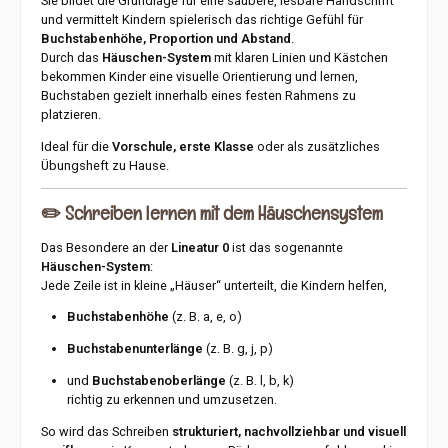
Sie bildet die Grundlage für eine saubere, lesbare Handschrift
16 Blatt / 32 Seiten Farbe: Grün Hochwertiges Papier Stabile
und vermittelt Kindern spielerisch das richtige Gefühl für
Heftung Ideal für Schreibanfänger Unterstützt eine saubere
Buchstabenhöhe, Proportion und Abstand
.
Handschrift Geeignet für Grundschule und Schreibübungen Das
Oxford Schreibheft Lineatur 0 bietet optimale Voraussetzungen
Durch das
Häuschen-System
mit klaren Linien und Kästchen
für erfolgreiches Schreibenlernen und begleitet Kinder
bekommen Kinder eine visuelle Orientierung und lernen,
zuverlässig durch die ersten Schuljahre. Hersteller: Hamelin BP
Buchstaben gezielt innerhalb eines festen Rahmens zu
70122 14204 Hérouville-St. Clair Frankreich
platzieren.
Ideal für die
Vorschule, erste Klasse
oder als zusätzliches
Übungsheft zu Hause.
✏️
Schreiben lernen mit dem Häuschensystem
Das Besondere an der
Lineatur 0
ist das sogenannte
Häuschen-System
:
Jede Zeile ist in kleine „Häuser“ unterteilt, die Kindern helfen,
Buchstabenhöhe
(z. B. a, e, o)
Buchstabenunterlänge
(z. B. g, j, p)
und
Buchstabenoberlänge
(z. B. l, b, k)
richtig zu erkennen und umzusetzen.
So wird das Schreiben
strukturiert, nachvollziehbar und visuell