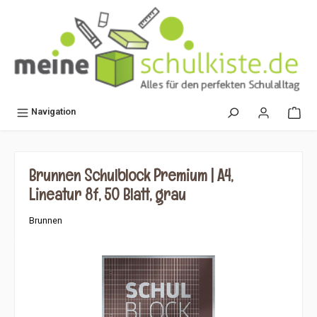
alt springen
Navigation
Brunnen Schulblock Premium | A4,
Lineatur 8f, 50 Blatt, grau
Brunnen
Bildergalerie überspringen