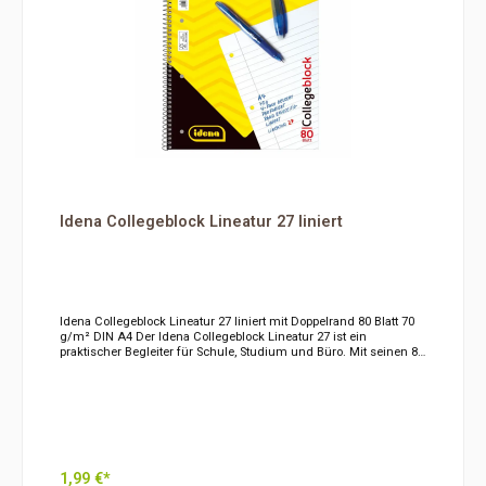
Spiralbindung für komfortables Umblättern Mikroperforierte Seiten
4-fach gelocht Geeignet für Schreiben, Zeichnen und Skizzieren
Ideal für Schule, Studium, Büro und kreative Projekte Der
Collegeblock Lineatur 20 blanko bietet viel Platz für kreative Ideen
und freie Gestaltung und ist ein vielseitiger Begleiter für
Unterricht, Studium und Alltag.
Idena Collegeblock Lineatur 27 liniert
Idena Collegeblock Lineatur 27 liniert mit Doppelrand 80 Blatt 70
g/m² DIN A4 Der Idena Collegeblock Lineatur 27 ist ein
praktischer Begleiter für Schule, Studium und Büro. Mit seinen 80
linierten Blättern im DIN-A4-Format bietet er ausreichend Platz für
Mitschriften, Notizen, Hausaufgaben und Aufzeichnungen aller
Art. Die Lineatur 27 mit beidseitigem Doppelrand eignet sich
besonders für strukturierte Notizen und übersichtliche
Korrekturen. Das Papier mit einer Grammatur von 70 g/m²
ermöglicht ein angenehmes Schreibgefühl und ist für den
täglichen Einsatz mit Kugelschreibern, Füllhaltern, Finelinern und
Bleistiften geeignet. Die klare Linienführung unterstützt eine
1,99 €*