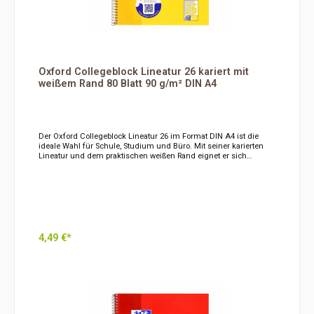
Heraustrennen4-fach-LochungIdeal für Schule, Studium und
BüroHochwertige PapierqualitätDer Oxford Collegeblock Lineatur
25 überzeugt mit hochwertigem Papier, praktischer Ausstattung
und viel Platz für strukturierte Aufzeichnungen im Schul-,
Studien- und Berufsalltag.Hersteller:HamelinBP 7012214204
Hérouville-St. ClairFrankreich
Oxford Collegeblock Lineatur 26 kariert mit
weißem Rand 80 Blatt 90 g/m² DIN A4
Der Oxford Collegeblock Lineatur 26 im Format DIN A4 ist die
ideale Wahl für Schule, Studium und Büro. Mit seiner karierten
Lineatur und dem praktischen weißen Rand eignet er sich
hervorragend für Mathematik, Naturwissenschaften, technische
Fächer sowie strukturierte Notizen. Das hochwertige 90 g/m²
Optik Paper® sorgt dabei für ein besonders angenehmes
Schreibgefühl und eine ausgezeichnete Papierqualität.Die
Lineatur 26 kombiniert eine übersichtliche Karierung mit einem
weißen Rand, der zusätzlichen Platz für Anmerkungen,
Korrekturen oder Hervorhebungen bietet. So lassen sich
Mitschriften übersichtlich gliedern und wichtige Informationen
4,49 €*
schnell wiederfinden.Mit 80 Blatt beziehungsweise 160
beschreibbaren Seiten bietet der Collegeblock ausreichend Platz
für Unterrichtsnotizen, Vorlesungsmitschriften, Berechnungen,
In den Warenkorb
Skizzen oder Protokolle. Die stabile Spiralbindung ermöglicht ein
vollständiges Umklappen der Seiten und sorgt für komfortables
Schreiben in jeder Situation.Das hochwertige 90 g/m² Optik
Paper® verhindert weitgehend das Durchscheinen der Tinte und
eignet sich ideal für Füllhalter, Kugelschreiber, Tintenroller und