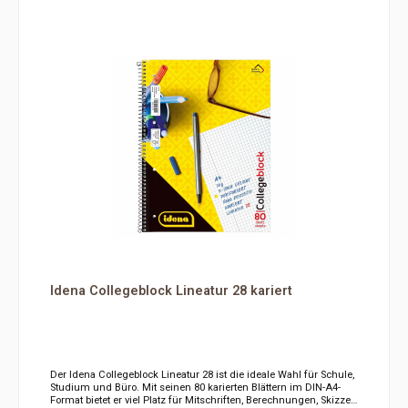
saubere und gut lesbare Handschrift. Dank der Spiralbindung
lassen sich die Seiten bequem umblättern und der Block kann
platzsparend umgeschlagen werden. Die Mikroperforation
In den Warenkorb
ermöglicht ein sauberes Heraustrennen einzelner Blätter,
während die Lochung ein schnelles Abheften in Ordnern und
Ringbüchern erlaubt. Produktdetails auf einen Blick Format: DIN
A4 Lineatur 27 Liniert mit Doppelrand 80 Blatt Papierstärke: 70
g/m² Spiralbindung für komfortables Umblättern Mikroperforation
zum sauberen Heraustrennen Mit Lochung zum Abheften Ideal
für Schule, Studium und Büro Der Idena Collegeblock Lineatur 27
überzeugt durch seine praktische Ausstattung und unterstützt
eine übersichtliche Organisation von Notizen und Unterlagen im
Alltag. Hersteller: Iden Berlin Wilhelm-Kabus-Straße 75 10829
Berlin Deutschland
Idena Collegeblock Lineatur 28 kariert
Der Idena Collegeblock Lineatur 28 ist die ideale Wahl für Schule,
Studium und Büro. Mit seinen 80 karierten Blättern im DIN-A4-
Format bietet er viel Platz für Mitschriften, Berechnungen, Skizzen