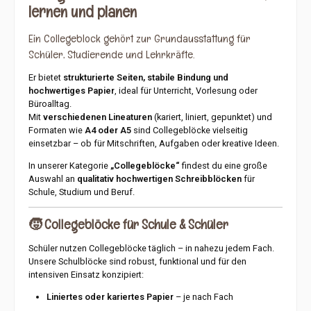
lernen und planen
Tinte.Die praktische Mikroperforation ermöglicht ein sauberes
Heraustrennen einzelner Blätter. Dank der 4-fach-Lochung
können die Seiten anschließend problemlos in Ordnern oder
Ein Collegeblock gehört zur Grundausstattung für
Ringbüchern abgeheftet werden – ideal für eine übersichtliche
Sammlung eigener Musikstücke oder
Schüler, Studierende und Lehrkräfte.
Unterrichtsmaterialien.Produkteigenschaften im
Überblick:Format: DIN A4Notenpapier mit vorgedruckten
Notensystemen50 Blatt / 100 SeitenHochwertiges Optik
Er bietet
strukturierte Seiten, stabile Bindung und
Paper®SpiralbindungMikroperforation für sauberes
hochwertiges Papier
, ideal für Unterricht, Vorlesung oder
Heraustrennen4-fach-LochungIdeal für Musikunterricht,
Büroalltag.
Musikschule und StudiumGeeignet für Kompositionen, Übungen
und NotizenHohe Papierqualität für ein angenehmes
Mit
verschiedenen Lineaturen
(kariert, liniert, gepunktet) und
SchreibgefühlDer Oxford Noten Collegeblock ist die ideale Wahl
Formaten wie
A4 oder A5
sind Collegeblöcke vielseitig
für alle, die Musik übersichtlich festhalten und ihre Ideen auf
einsetzbar – ob für Mitschriften, Aufgaben oder kreative Ideen.
hochwertigem Papier niederschreiben möchten. Dank seiner
praktischen Ausstattung eignet er sich hervorragend für den
täglichen Einsatz im Unterricht, im Studium oder beim
In unserer Kategorie
„Collegeblöcke“
findest du eine große
Musizieren zu Hause.Hersteller:HamelinBP 7012214204
Auswahl an
qualitativ hochwertigen Schreibblöcken
für
Hérouville-St. ClairFrankreich
Schule, Studium und Beruf.
🧒
Collegeblöcke für Schule & Schüler
Schüler nutzen Collegeblöcke täglich – in nahezu jedem Fach.
Unsere Schulblöcke sind robust, funktional und für den
intensiven Einsatz konzipiert:
Liniertes oder kariertes Papier
– je nach Fach