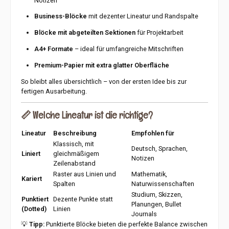
Notizen
Business-Blöcke
mit dezenter Lineatur und Randspalte
Blöcke mit abgeteilten Sektionen
für Projektarbeit
A4+ Formate
– ideal für umfangreiche Mitschriften
Premium-Papier mit extra glatter Oberfläche
So bleibt alles übersichtlich – von der ersten Idee bis zur
fertigen Ausarbeitung.
📏
Welche Lineatur ist die richtige?
Lineatur
Beschreibung
Empfohlen für
Klassisch, mit
Deutsch, Sprachen,
Liniert
gleichmäßigem
Notizen
Zeilenabstand
Raster aus Linien und
Mathematik,
Kariert
Spalten
Naturwissenschaften
Studium, Skizzen,
Punktiert
Dezente Punkte statt
Planungen, Bullet
(Dotted)
Linien
Journals
💡
Tipp:
Punktierte Blöcke bieten die perfekte Balance zwischen